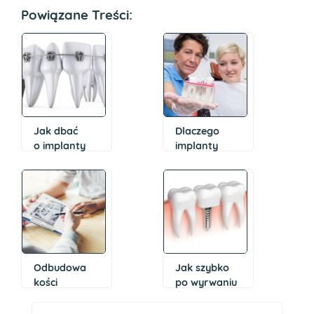
Powiązane Treści:
Jak dbać
Dlaczego
o implanty
implanty
zębowe
są drogie?
Odbudowa
Jak szybko
kości
po wyrwaniu
pod implanty
zęba można
– jak wygląda
wszczepić