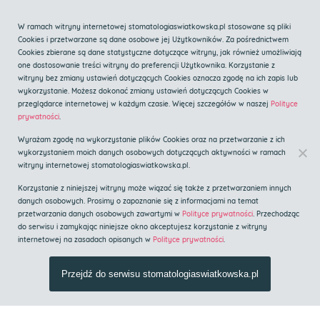
Zadzwoń
W ramach witryny internetowej stomatologiaswiatkowska.pl stosowane są pliki
Cookies i przetwarzane są dane osobowe jej Użytkowników. Za pośrednictwem
Cookies zbierane są dane statystyczne dotyczące witryny, jak również umożliwiają
one dostosowanie treści witryny do preferencji Użytkownika. Korzystanie z
witryny bez zmiany ustawień dotyczących Cookies oznacza zgodę na ich zapis lub
wykorzystanie. Możesz dokonać zmiany ustawień dotyczących Cookies w
przeglądarce internetowej w każdym czasie. Więcej szczegółów w naszej
Polityce
Centrum implantologii i
prywatności
.
stomatologii estetycznej
Wyrażam zgodę na wykorzystanie plików Cookies oraz na przetwarzanie z ich
Implanty Kraków
wykorzystaniem moich danych osobowych dotyczących aktywności w ramach
witryny internetowej stomatologiaswiatkowska.pl.
Korzystanie z niniejszej witryny może wiązać się także z przetwarzaniem innych
Strona główna
»
Blog
»
10 najpopularniejszych mitów
danych osobowych. Prosimy o zapoznanie się z informacjami na temat
przetwarzania danych osobowych zawartymi w
Polityce prywatności
. Przechodząc
o implantach zębów
do serwisu i zamykając niniejsze okno akceptujesz korzystanie z witryny
internetowej na zasadach opisanych w
Polityce prywatności
.
10 najpopularniejszych mitów
Przejdź do serwisu stomatologiaswiatkowska.pl
o implantach zębów