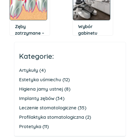
Zęby
Wybór
zatrzymane –
gabinetu
kiedy należy
stomatologicznego
je usunąć i jak
w dobie
przebiega ich
koronawirusa
Kategorie:
ekstrakcja?
Artykuły
(4)
Estetyka uśmiechu
(12)
Higiena jamy ustnej
(8)
Implanty zębów
(34)
Leczenie stomatologiczne
(35)
Profilaktyka stomatologiczna
(2)
Protetyka
(11)