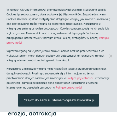
Zadzwoń
W ramach witryny internetowej stomatologiaswiatkowska.pl stosowane są pliki
Cookies i przetwarzane są dane osobowe jej Użytkowników. Za pośrednictwem
Cookies zbierane są dane statystyczne dotyczące witryny, jak również umożliwiają
one dostosowanie treści witryny do preferencji Użytkownika. Korzystanie z
witryny bez zmiany ustawień dotyczących Cookies oznacza zgodę na ich zapis lub
wykorzystanie. Możesz dokonać zmiany ustawień dotyczących Cookies w
przeglądarce internetowej w każdym czasie. Więcej szczegółów w naszej
Polityce
Centrum implantologii i
prywatności
.
stomatologii estetycznej
Wyrażam zgodę na wykorzystanie plików Cookies oraz na przetwarzanie z ich
Implanty Kraków
wykorzystaniem moich danych osobowych dotyczących aktywności w ramach
witryny internetowej stomatologiaswiatkowska.pl.
Korzystanie z niniejszej witryny może wiązać się także z przetwarzaniem innych
Strona główna
»
Blog
»
Ubytki zębów pochodzenia
danych osobowych. Prosimy o zapoznanie się z informacjami na temat
przetwarzania danych osobowych zawartymi w
Polityce prywatności
. Przechodząc
niepróchnicowego: abrazja, atrycja, erozja, abfrakcja
do serwisu i zamykając niniejsze okno akceptujesz korzystanie z witryny
internetowej na zasadach opisanych w
Polityce prywatności
.
Ubytki zębów pochodzenia
Przejdź do serwisu stomatologiaswiatkowska.pl
niepróchnicowego: abrazja, atrycja,
erozja, abfrakcja