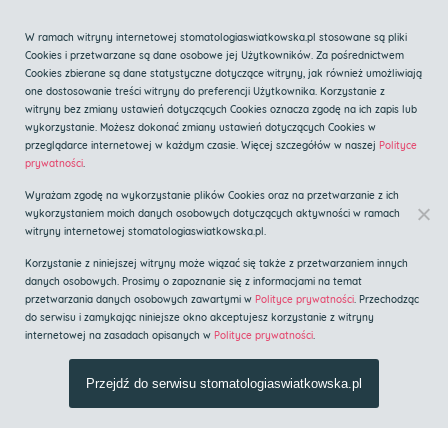
Zadzwoń
W ramach witryny internetowej stomatologiaswiatkowska.pl stosowane są pliki
Cookies i przetwarzane są dane osobowe jej Użytkowników. Za pośrednictwem
Cookies zbierane są dane statystyczne dotyczące witryny, jak również umożliwiają
one dostosowanie treści witryny do preferencji Użytkownika. Korzystanie z
witryny bez zmiany ustawień dotyczących Cookies oznacza zgodę na ich zapis lub
wykorzystanie. Możesz dokonać zmiany ustawień dotyczących Cookies w
przeglądarce internetowej w każdym czasie. Więcej szczegółów w naszej
Polityce
Centrum implantologii i
prywatności
.
stomatologii estetycznej
Wyrażam zgodę na wykorzystanie plików Cookies oraz na przetwarzanie z ich
Implanty Kraków
wykorzystaniem moich danych osobowych dotyczących aktywności w ramach
witryny internetowej stomatologiaswiatkowska.pl.
Korzystanie z niniejszej witryny może wiązać się także z przetwarzaniem innych
Strona główna
»
Blog
»
Implanty zębów a cukrzyca
danych osobowych. Prosimy o zapoznanie się z informacjami na temat
przetwarzania danych osobowych zawartymi w
Polityce prywatności
. Przechodząc
do serwisu i zamykając niniejsze okno akceptujesz korzystanie z witryny
Implanty zębów a cukrzyca
internetowej na zasadach opisanych w
Polityce prywatności
.
Przejdź do serwisu stomatologiaswiatkowska.pl
lek.stom. Beata Świątkowska