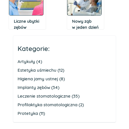
implantacji się
zdecydować?
Liczne ubytki
Nowy ząb
zębów
w jeden dzień
i bezzębie –
– wskazania
metody
do implantacji
leczenia
jednoetapowej
Kategorie:
(jednofazowej)
Artykuły
(4)
Estetyka uśmiechu
(12)
Higiena jamy ustnej
(8)
Implanty zębów
(34)
Leczenie stomatologiczne
(35)
Profilaktyka stomatologiczna
(2)
Protetyka
(11)