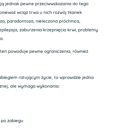
ieją jednak pewne przeciwwskazania do tego
ponieważ wciąż trwa u nich rozwój tkanek
za, paradontoza, nieleczona próchnica,
ilepsja, zaburzenia krzepnięcia krwi, problemy
a.
an ten powoduje pewne ograniczenia, również
zabiegiem ratującym życie, to wprawdzie jedna
icznej, ale wymaga wykonania:
 po zabiegu.