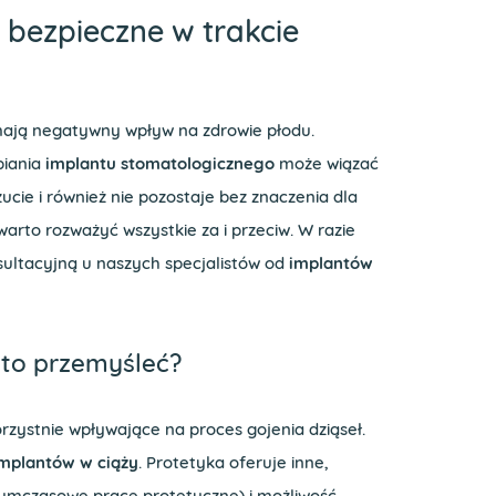
 bezpieczne w trakcie
mają negatywny wpływ na zdrowie płodu.
piania
implantu stomatologicznego
może wiązać
cie i również nie pozostaje bez znaczenia dla
 warto rozważyć wszystkie za i przeciw. W razie
sultacyjną u naszych specjalistów od
implantów
 to przemyśleć?
zystnie wpływające na proces gojenia dziąseł.
mplantów w ciąży
. Protetyka oferuje inne,
ymczasowe prace protetyczne) i możliwość