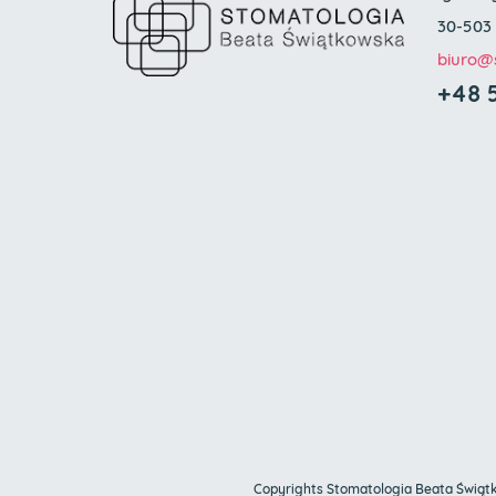
30-503
biuro
@s
+48 
Copyrights Stomatologia Beata Świąt