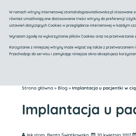
535 803 804
biuro@stomatologiaswiatkows
W ramach witryny internetowej stomatologiaswiatkowska.pl stosowane są 
również umożliwiają one dostosowanie treści witryny do preferencji Uży
Centrum im
ustawień dotyczących Cookies w przeglądarce internetowej w każdym cza
Implanty Krak
Wyrażam zgodę na wykorzystanie plików Cookies oraz na przetwarzanie 
Korzystanie z niniejszej witryny może wiązać się także z przetwarzani
Przechodząc do serwisu i zamykając niniejsze okno akceptujesz korzysta
Klinika
O mnie
Zak
Strona główna
»
Blog
»
Implantacja u pacjentki w ci
Implantacja u pac
lek.stom. Beata Świątkowska
20 kwietnia 2017