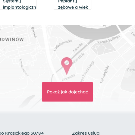
Systemy
Implanty
implantologiczne
zębowe a wiek
Camlog –
pacjenta
charakterystyka
Pokaż jak dojechać
go Krasickiego 30/84
Zakres usług