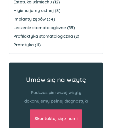
Estetyka uśmiechu
(12)
Higiena jamy ustnej
(8)
Implanty zębów
(34)
Leczenie stomatologiczne
(35)
Profilaktyka stomatologiczna
(2)
Protetyka
(11)
Umów się na wizytę
Podczas pierwszej wizyty
dokonujemy pełnej diagnostyki
Skontaktuj się z nami