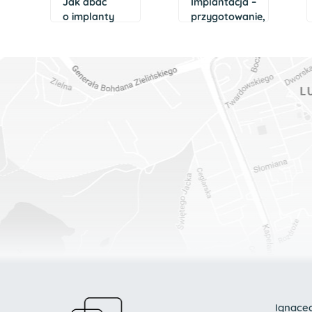
Jak dbać
Implantacja –
o implanty
przygotowanie,
zabieg,
postępowanie
po zabiegu
Ignace