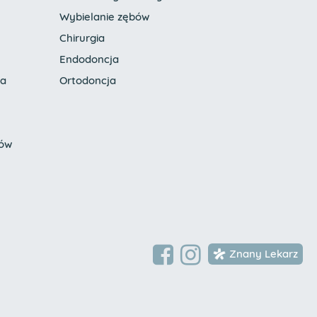
Wybielanie zębów
Chirurgia
Endodoncja
ia
Ortodoncja
bów
Znany Lekarz