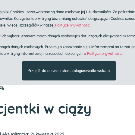
ka.pl
pliki Cookies i przetwarzane są dane osobowe jej Użytkowników. Za pośrednic
tkownika. Korzystanie z witryny bez zmiany ustawień dotyczących Cookies ozna
plantologii i stomatologii estetycznej
sie. Więcej szczegółów w naszej
Polityce prywatności
.
ów
z ich wykorzystaniem moich danych osobowych dotyczących aktywności w rama
em innych danych osobowych. Prosimy o zapoznanie się z informacjami na tema
nie z witryny internetowej na zasadach opisanych w
Polityce prywatności
.
res usług
Cennik
Znieczulenie o
Przejdź do serwisu stomatologiaswiatkowska.pl
ąży
jentki w ciąży
Aktualizacja: 21 kwietnia 2023