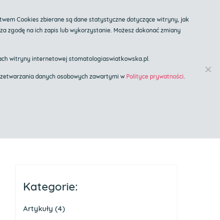
twem Cookies zbierane są dane statystyczne dotyczące witryny, jak
cza zgodę na ich zapis lub wykorzystanie. Możesz dokonać zmiany
Znany Lekarz
ch witryny internetowej stomatologiaswiatkowska.pl.
t przetwarzania danych osobowych zawartymi w
Polityce prywatności
.
gólne
Blog
Kontakt
Kategorie:
Artykuły
(4)