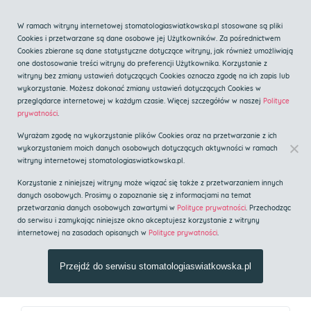
Zadzwoń
W ramach witryny internetowej stomatologiaswiatkowska.pl stosowane są pliki
Cookies i przetwarzane są dane osobowe jej Użytkowników. Za pośrednictwem
Cookies zbierane są dane statystyczne dotyczące witryny, jak również umożliwiają
one dostosowanie treści witryny do preferencji Użytkownika. Korzystanie z
witryny bez zmiany ustawień dotyczących Cookies oznacza zgodę na ich zapis lub
wykorzystanie. Możesz dokonać zmiany ustawień dotyczących Cookies w
przeglądarce internetowej w każdym czasie. Więcej szczegółów w naszej
Polityce
Centrum implantologii i
prywatności
.
stomatologii estetycznej
Wyrażam zgodę na wykorzystanie plików Cookies oraz na przetwarzanie z ich
Implanty Kraków
wykorzystaniem moich danych osobowych dotyczących aktywności w ramach
witryny internetowej stomatologiaswiatkowska.pl.
Korzystanie z niniejszej witryny może wiązać się także z przetwarzaniem innych
Strona główna
»
Blog
danych osobowych. Prosimy o zapoznanie się z informacjami na temat
przetwarzania danych osobowych zawartymi w
Polityce prywatności
. Przechodząc
do serwisu i zamykając niniejsze okno akceptujesz korzystanie z witryny
internetowej na zasadach opisanych w
Polityce prywatności
.
Blog
Przejdź do serwisu stomatologiaswiatkowska.pl