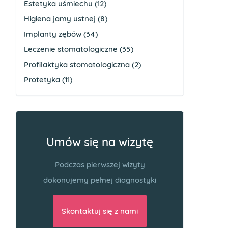
Estetyka uśmiechu
(12)
Higiena jamy ustnej
(8)
Implanty zębów
(34)
Leczenie stomatologiczne
(35)
Profilaktyka stomatologiczna
(2)
Protetyka
(11)
Umów się na wizytę
Podczas pierwszej wizyty
dokonujemy pełnej diagnostyki
Skontaktuj się z nami