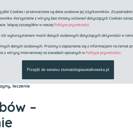
ka.pl
pliki Cookies i przetwarzane są dane osobowe jej Użytkowników. Za pośrednic
tkownika. Korzystanie z witryny bez zmiany ustawień dotyczących Cookies ozna
plantologii i stomatologii estetycznej
sie. Więcej szczegółów w naszej
Polityce prywatności
.
ów
z ich wykorzystaniem moich danych osobowych dotyczących aktywności w rama
em innych danych osobowych. Prosimy o zapoznanie się z informacjami na tema
nie z witryny internetowej na zasadach opisanych w
Polityce prywatności
.
res usług
Cennik
Znieczulenie o
Przejdź do serwisu stomatologiaswiatkowska.pl
zyny, leczenie
ębów –
ie