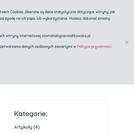
twem Cookies zbierane są dane statystyczne dotyczące witryny, jak
cza zgodę na ich zapis lub wykorzystanie. Możesz dokonać zmiany
Znany Lekarz
ch witryny internetowej stomatologiaswiatkowska.pl.
t przetwarzania danych osobowych zawartymi w
Polityce prywatności
.
gólne
Blog
Kontakt
Kategorie:
Artykuły
(4)