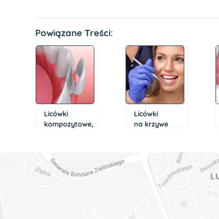
Powiązane Treści:
Licówki
Licówki
kompozytowe,
na krzywe
akrylowe,
zęby – u kogo
porcelanowe –
można
jakie wybrać?
je stosować?