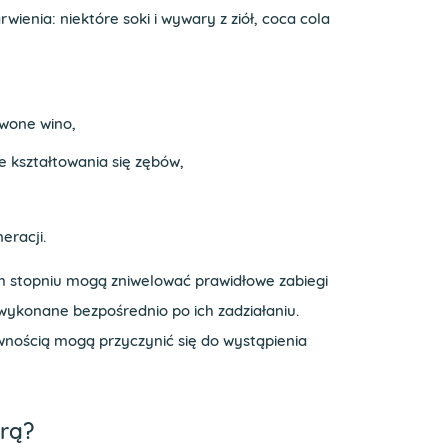
ienia: niektóre soki i wywary z ziół, coca cola
rwone wino,
e kształtowania się zębów,
eracji.
 stopniu mogą zniwelować prawidłowe zabiegi
 wykonane bezpośrednio po ich zadziałaniu.
wnością mogą przyczynić się do wystąpienia
orą?