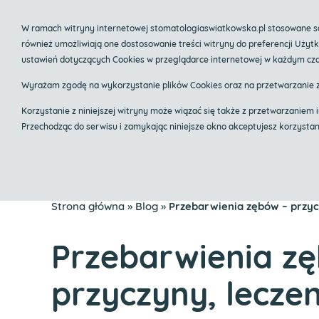
535 803 804
biuro@stomatologiaswiatkows
W ramach witryny internetowej stomatologiaswiatkowska.pl stosowane są 
również umożliwiają one dostosowanie treści witryny do preferencji Uży
Centrum im
ustawień dotyczących Cookies w przeglądarce internetowej w każdym cza
Implanty Krak
Wyrażam zgodę na wykorzystanie plików Cookies oraz na przetwarzanie 
Korzystanie z niniejszej witryny może wiązać się także z przetwarzani
Przechodząc do serwisu i zamykając niniejsze okno akceptujesz korzysta
Klinika
O mnie
Zak
Strona główna
»
Blog
»
Przebarwienia zębów – przyc
Przebarwienia z
przyczyny, leczen