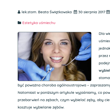
lek.stom. Beata Świątkowska
30 sierpnia 2017
Estetyka uśmiechu
Dla w
uśmiec
jednak
przez 
podejm
wybie
stomat
być poważna choroba ogólnoustrojowa – zapraszam
Natomiast w poniższym artykule wyjaśniamy, co pow
przebarwień na zębach, czym wybielać zęby, aby cieszy
kosztuje wybielanie zębów.