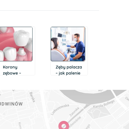
Korony
Zęby palacza
zębowe –
– jak palenie
wskazania,
papierosów
rodzaje
wpływa
na zdrowie
jamy ustnej
i zębów