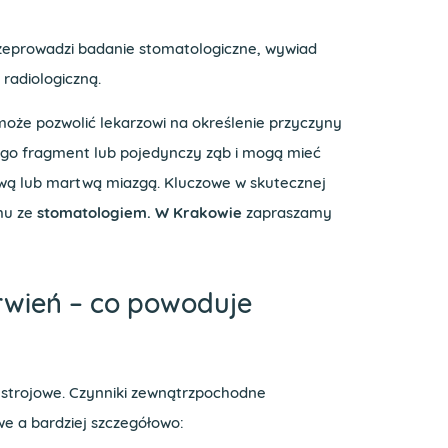
rzeprowadzi badanie stomatologiczne, wywiad
 radiologiczną.
może pozwolić lekarzowi na określenie przyczyny
ego fragment lub pojedynczy ząb i mogą mieć
ywą lub martwą miazgą. Kluczowe w skutecznej
mu ze
stomatologiem. W Krakowie
zapraszamy
rwień – co powoduje
ustrojowe. Czynniki zewnątrzpochodne
we a bardziej szczegółowo: