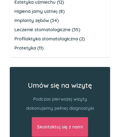
Estetyka uśmiechu
(12)
Higiena jamy ustnej
(8)
Implanty zębów
(34)
Leczenie stomatologiczne
(35)
Profilaktyka stomatologiczna
(2)
Protetyka
(11)
Umów się na wizytę
Podczas pierwszej wizyty
dokonujemy pełnej diagnostyki
Skontaktuj się z nami