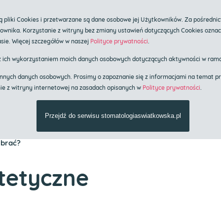
ka.pl
pliki Cookies i przetwarzane są dane osobowe jej Użytkowników. Za pośrednic
tkownika. Korzystanie z witryny bez zmiany ustawień dotyczących Cookies ozna
plantologii i stomatologii estetycznej
sie. Więcej szczegółów w naszej
Polityce prywatności
.
ów
z ich wykorzystaniem moich danych osobowych dotyczących aktywności w rama
em innych danych osobowych. Prosimy o zapoznanie się z informacjami na tema
nie z witryny internetowej na zasadach opisanych w
Polityce prywatności
.
res usług
Cennik
Znieczulenie o
Przejdź do serwisu stomatologiaswiatkowska.pl
ybrać?
tetyczne