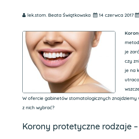
lek.stom. Beata Świątkowska
14 czerwca 2017
Koron
metod
je za
czy zn
je na 
utraco
wszcze
W ofercie gabinetów stomatologicznych znajdziemy 
z nich wybrać?
Korony protetyczne rodzaje – 