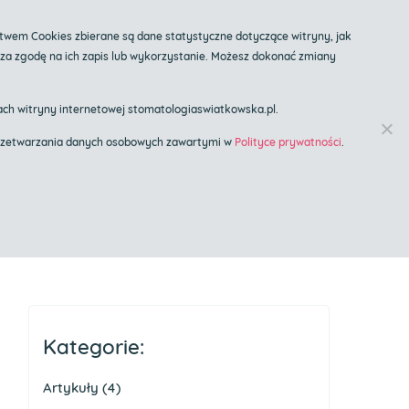
twem Cookies zbierane są dane statystyczne dotyczące witryny, jak
cza zgodę na ich zapis lub wykorzystanie. Możesz dokonać zmiany
Znany Lekarz
ch witryny internetowej stomatologiaswiatkowska.pl.
t przetwarzania danych osobowych zawartymi w
Polityce prywatności
.
gólne
Blog
Kontakt
Kategorie:
Artykuły
(4)