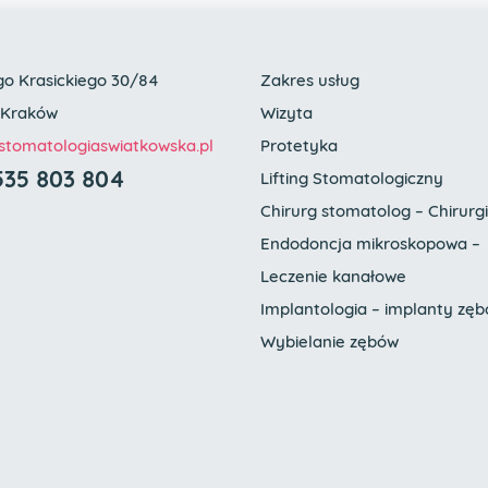
go Krasickiego 30/84
Zakres usług
 Kraków
Wizyta
tomatologia
swiatkowska.pl
Protetyka
535 803 804
Lifting Stomatologiczny
Chirurg stomatolog – Chirurg
Endodoncja mikroskopowa –
Leczenie kanałowe
Implantologia – implanty zę
Wybielanie zębów