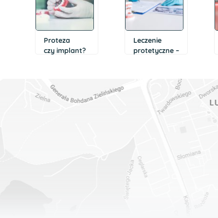
Proteza
Leczenie
czy implant?
protetyczne –
Jak uzupełnić
wskazania,
braki
przebieg wizyt
w uzębieniu?