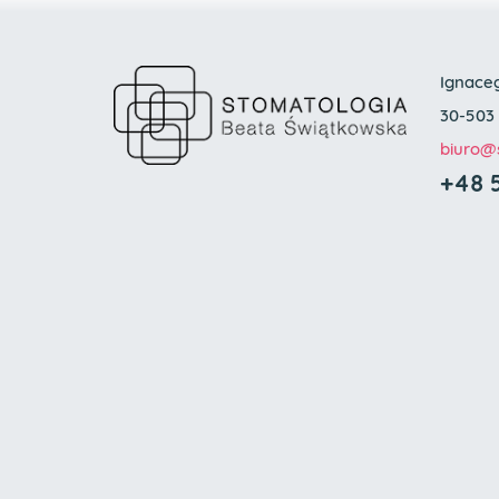
Ignace
30-503
biuro
@s
+48 