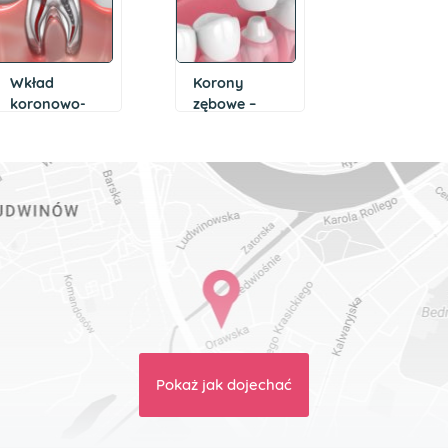
Wkład
Korony
koronowo-
zębowe –
korzeniowy
wskazania,
rodzaje
Pokaż jak dojechać