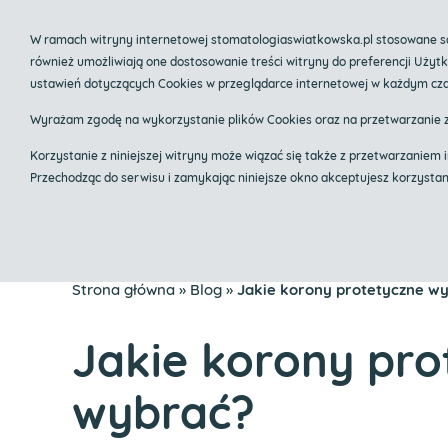
535 803 804
biuro@stomatologiaswiatkows
W ramach witryny internetowej stomatologiaswiatkowska.pl stosowane są 
również umożliwiają one dostosowanie treści witryny do preferencji Uży
Centrum im
ustawień dotyczących Cookies w przeglądarce internetowej w każdym cza
Implanty Krak
Wyrażam zgodę na wykorzystanie plików Cookies oraz na przetwarzanie 
Korzystanie z niniejszej witryny może wiązać się także z przetwarzani
Przechodząc do serwisu i zamykając niniejsze okno akceptujesz korzysta
Klinika
O mnie
Zak
Strona główna
»
Blog
»
Jakie korony protetyczne w
Jakie korony pro
wybrać?