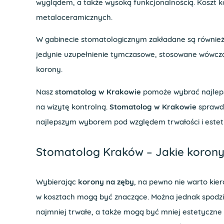
wyglądem, a także wysoką funkcjonalnością. Koszt k
metaloceramicznych.
W gabinecie stomatologicznym zakładane są równie
jedynie uzupełnienie tymczasowe, stosowane wówcza
korony.
Nasz
stomatolog w Krakowie
pomoże wybrać najleps
na wizytę kontrolną.
Stomatolog w Krakowie
sprawdz
najlepszym wyborem pod względem trwałości i estety
Stomatolog Kraków – Jakie koron
Wybierając
korony na zęby
, na pewno nie warto kier
w kosztach mogą być znaczące. Można jednak spodzie
najmniej trwałe, a także mogą być mniej estetyczne