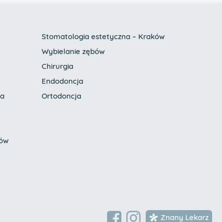
Stomatologia estetyczna – Kraków
Wybielanie zębów
Chirurgia
Endodoncja
ia
Ortodoncja
bów
Znany Lekarz